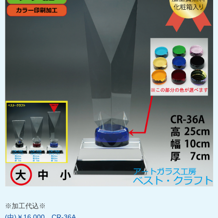
※加工代込※
(中)￥16,000…CR-36A