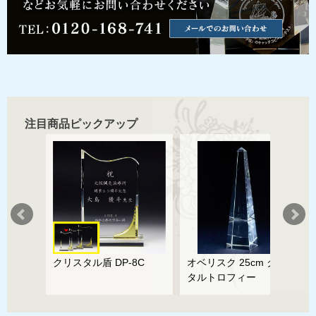
注目商品ピックアップ
盾 DP-8C
オベリスク 25cm クリス
クリスタル盾 DP-7
タルトロフィー