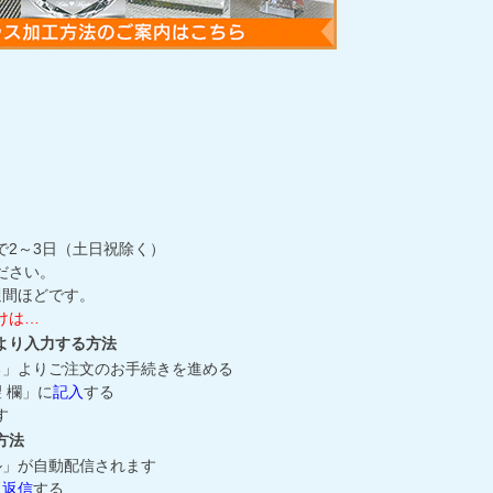
で2～3日（土日祝除く）
ださい。
週間ほどです。
けは…
より入力する方法
る」よりご注文のお手続きを進める
 欄」に
記入
する
す
方法
ル」が自動配信されます
に
返信
する