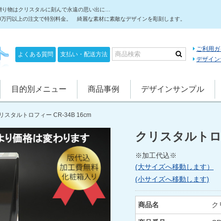
贈り物はクリスタルに刻んで永遠の思い出に…
10万円以上の注文で特別料金。 綺麗な素材に素敵なデザインを彫刻します。
ご利用ガ
よくある質問
支払い・配送方法
デザイン
目的別メニュー
商品事例
デザインサンプル
リスタルトロフィー CR-34B 16cm
クリスタルトロフィ
※加工代込※
(大サイズへ移動します）
(小サイズへ移動します)
商品名
ク