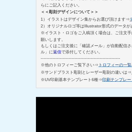
らにご記入ください。
＜＜彫刻デザインについて＞＞
1）イラストはデザイン集からお選び頂けます⇒
2）オリジナルロゴ等はIllustrator形式のデ
※イラスト・ロゴをご入稿頂く場合は、ご注文手
願いします。
もしくはご注文後に「確認メール」が自動配信さ
ル」に
返信
で添付してください。
------------------------------------------------------
※他のトロフィーご覧下さい⇒
トロフィーの一覧
※サンドブラスト彫刻とレーザー彫刻の違いは⇒
※UV印刷基本テンプレート6種⇒
印刷テンプレー