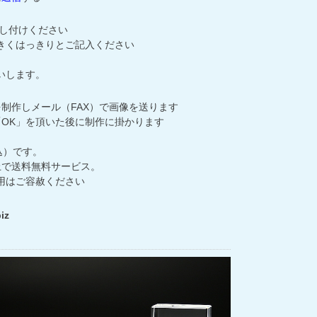
でお申し付けください
きくはっきりとご記入ください
いします。
制作しメール（FAX）で画像を送ります
「OK」を頂いた後に制作に掛かります
込）です。
上で送料無料サービス。
用はご容赦ください
iz