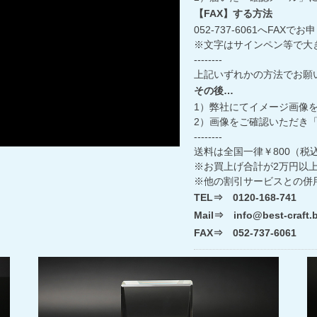
【FAX】する方法
052-737-6061へFAX
※文字はサインペン等で大
--------
上記いずれかの方法でお願
その後…
1）弊社にてイメージ画像を
2）画像をご確認いただき
--------
送料は全国一律￥800（税
※お買上げ合計が2万円以
※他の割引サービスとの併
TEL⇒ 0120-168-741
Mail⇒ info@best-craft.b
FAX⇒ 052-737-6061