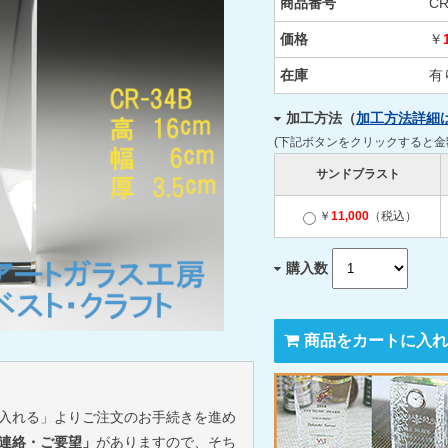
商品番号
CR
価格
￥
在庫
有
加工方法（
加工方法詳細
(下記ボタンをクリックすると
サンドブラスト
￥
11,000
（税込）
購入数
商品をカートに入れ
入れる」よりご注文のお手続きを進め
連絡・ご要望」
がありますので、そち