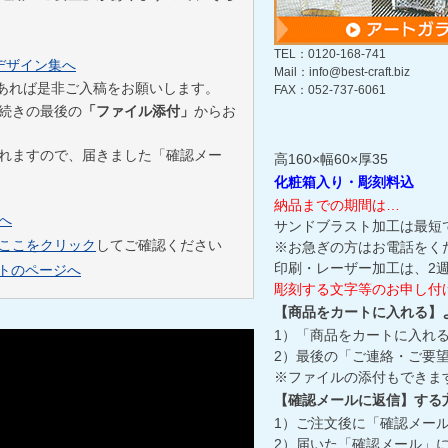
TEL：0120-168-741
デザイン集へ
Mail：info@best-craft.biz
ータがあれば是非ご入稿をお願いします。
FAX：052-737-6061
続きの最後の
「ファイル添付」
からお
れますので、届きました「確認メー
高160×幅60×厚35
化粧箱入り・彫刻料込
納品までの期間は…
へ
サンドブラスト加工は最短
ここをクリック
してご確認ください
※お急ぎの方はお電話をく
印刷・レーザー加工は、2
トのページへ
彫刻する文字等のお申し付
【商品をカートに入れる】
1）「商品をカートに入れ
2）最後の「ご連絡・ご要望
※ファイルの添付もできま
【確認メールに返信】する
1）ご注文後に「確認メー
2）届いた「確認メール」