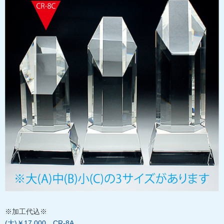
※加工代込※
(大)￥17,000…CR-8A