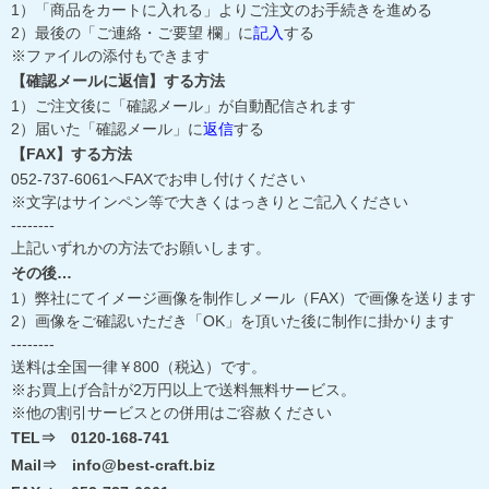
1）「商品をカートに入れる」よりご注文のお手続きを進める
2）最後の「ご連絡・ご要望 欄」に
記入
する
※ファイルの添付もできます
【確認メールに返信】する方法
1）ご注文後に「確認メール」が自動配信されます
2）届いた「確認メール」に
返信
する
【FAX】する方法
052-737-6061へFAXでお申し付けください
※文字はサインペン等で大きくはっきりとご記入ください
--------
上記いずれかの方法でお願いします。
その後…
1）弊社にてイメージ画像を制作しメール（FAX）で画像を送ります
2）画像をご確認いただき「OK」を頂いた後に制作に掛かります
--------
送料は全国一律￥800（税込）です。
※お買上げ合計が2万円以上で送料無料サービス。
※他の割引サービスとの併用はご容赦ください
TEL⇒ 0120-168-741
Mail⇒ info@best-craft.biz