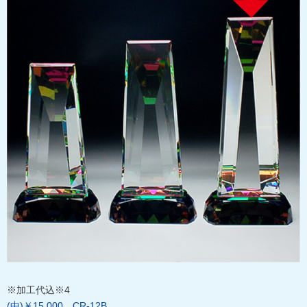
※加工代込※4
(中)￥15,000…CR-12B