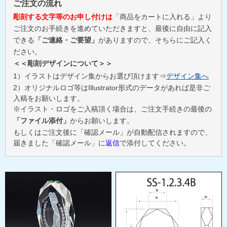
ご注文の流れ
彫刻する文字等のお申し付けは
「商品をカートに入れる」より
ご注文のお手続きを進めていただきますと、最後に自由に記入
できる
「ご連絡・ご要望」
がありますので、そちらにご記入く
ださい。
＜＜彫刻デザインについて＞＞
1）イラストはデザイン集からお選び頂けます⇒
デザイン集へ
2）オリジナルロゴ等はIllustrator形式のデータがあれば是非ご
入稿をお願いします。
※イラスト・ロゴをご入稿頂く場合は、ご注文手続きの最後の
「ファイル添付」
からお願いします。
もしくはご注文後に「確認メール」が自動配信されますので、
届きました「確認メール」に
返信
で添付してください。