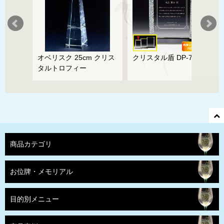
8C
オベリスク 25cm クリス
クリスタル盾 DP-7C
タルトロフィー
商品カテゴリ
お位牌・メモリアル
目的別メニュー