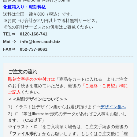
化粧箱入り・彫刻料込
送料は全国一律￥800（税込）です。
※お買上げ合計が2万円以上で送料無料サービス。
※他の割引サービスとの併用はご容赦ください
TEL⇒ 0120-168-741
Mail⇒ info@best-craft.biz
FAX⇒ 052-737-6061
ご注文の流れ
彫刻文字等のお申付けは
「商品をカートに入れる」よりご注文
のお手続きを進めていただき、最後の
「ご連絡・ご要望」欄に
ご記入
ください。
＜＜彫刻デザインについて＞＞
1）イラストはデザイン集からお選び頂けます⇒
デザイン集へ
2）ロゴ等はIllustrator形式のデータがあればご入稿をお願いし
ます。（CS2以下）
※イラスト・ロゴをご入稿頂く場合は、ご注文手続きの最後の
「ファイル添付」
からお願いします。もしくはご注文後に「確