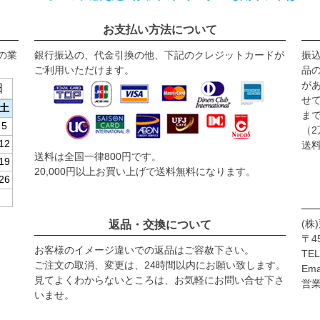
お支払い方法について
の業
銀行振込の、代金引換の他、下記のクレジットカードが
振
ご利用いただけます。
品
が
日
せ
土
ま
5
（
12
送
送料は全国一律800円です。
19
20,000円以上お買い上げで送料無料になります。
26
(株
返品・交換について
〒4
お客様のイメージ違いでの返品はご容赦下さい。
TEL
ご注⽂の取消、変更は、24時間以内にお願い致します。
Emai
⾒てよくわからないところは、お気軽にお問い合せ下さ
営業
いませ。