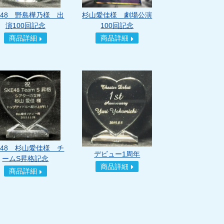
E48 野島樺乃様 出
杉山愛佳様 劇場公演
演100回記念
100回記念
商品詳細
商品詳細
E48 杉山愛佳様 チ
デビュー1周年
ームS昇格記念
商品詳細
商品詳細