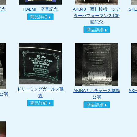
記念
HALMI 卒業記念
AKB48 西川怜様 シア
SK
ターパフォーマンス100
商品詳細
回記念
商品詳細
ドリーミングガールズ選
AKIBAカルチャーズ劇場
SK
公演
抜
公演
商品詳細
商品詳細