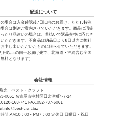
配送について
込の場合は⼊⾦確認後7日以内のお届け、ただし特注
の場合は別途ご案内させていただきます。商品に瑕疵
あったり品違いの場合は、着払いで返品交換に応じさ
ていただきます。不良品は納品日より8日以内に弊社
でお申し出いただいたものに限らせていただきます。
2万円以上の同⼀お届け先で、北海道・沖縄含む全国
料無料となります）
会社情報
)飛光 ベスト・クラフト
53-0061 名古屋市中村区日比津町4-7-14
:0120-168-741 FAX:052-737-6061
l:info@best-craft.biz
時間:AM10：00～PM7：00 定休日:日曜日・祝日