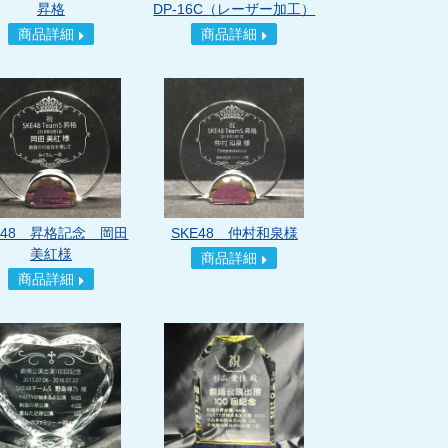
昇格
DP-16C（レーザー加工）
商品詳細
商品詳細
E48 昇格記念 岡田
SKE48 仲村和泉様
美紅様
商品詳細
商品詳細